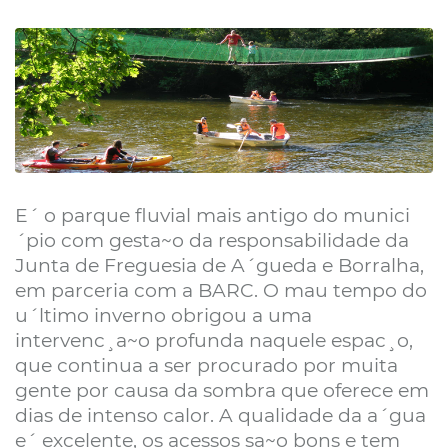
E´ o parque fluvial mais antigo do munici
´pio com gesta~o da responsabilidade da
Junta de Freguesia de A´gueda e Borralha,
em parceria com a BARC. O mau tempo do
u´ltimo inverno obrigou a uma
intervenc¸a~o profunda naquele espac¸o,
que continua a ser procurado por muita
gente por causa da sombra que oferece em
dias de intenso calor. A qualidade da a´gua
e´ excelente, os acessos sa~o bons e tem