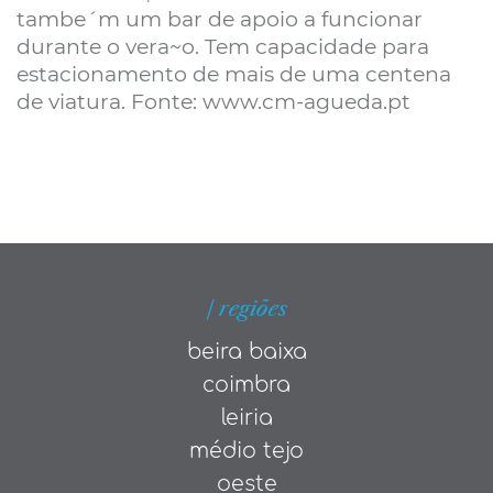
tambe´m um bar de apoio a funcionar
durante o vera~o. Tem capacidade para
estacionamento de mais de uma centena
de viatura. Fonte: www.cm-agueda.pt
| regiões
beira baixa
coimbra
leiria
médio tejo
oeste