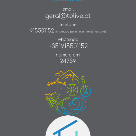
email
geral@tolive.pt
telefone
915501152
(chamada para rede móvel nacional)
whatsapp
+351915501152
número ami
24759