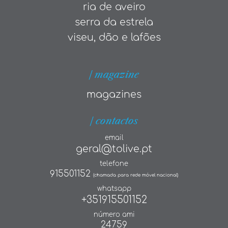
ria de aveiro
serra da estrela
viseu, dão e lafões
| magazine
magazines
| contactos
email
geral@tolive.pt
telefone
915501152
(chamada para rede móvel nacional)
whatsapp
+351915501152
número ami
24759