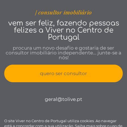
| consultor imobiliário
vem ser feliz, fazendo pessoas
felizes a Viver no Centro de
Portugal
procura um novo desafio e gostaria de ser
consultor imobiliário independente... junte-se a
nós!
quero ser consultor
geral@tolive.pt
O site Viver no Centro de Portugal utiliza cookies. Ao navegar
Viver no Centro de Portugal © todos os direitos reservados •
Política
está a concordar com a sua utilização.
Saiba mais sobre o uso de