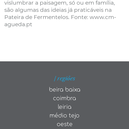
vislumbrar a paisagem, só ou em família,
são algumas das ideias já praticáveis na
Pateira de Fermentelos. Fonte: www.cm-
agueda.pt
| regiões
beira baixa
coimbra
leiria
médio tejo
oeste