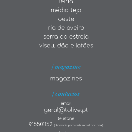
leiria
médio tejo
oeste
ria de aveiro
serra da estrela
viseu, dão e lafões
| magazine
magazines
| contactos
email
geral@tolive.pt
telefone
915501152
(chamada para rede móvel nacional)