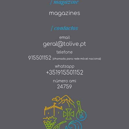
| magazine
magazines
| contactos
email
geral@tolive.pt
telefone
915501152
(chamada para rede móvel nacional)
whatsapp
+351915501152
número ami
24759