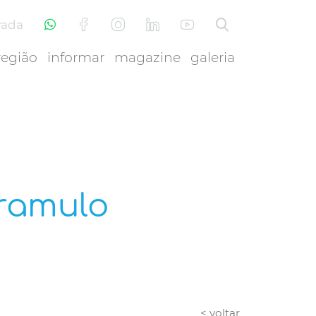
vada
região
informar
magazine
galeria
aramulo
< voltar