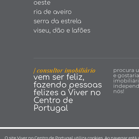
oeste
ria de aveiro
serra da estrela
viseu, dão e lafões
| consultor imobiliário
procura 
e gostari
vem ser feliz,
imobiliár
fazendo pessoas
independe
nós!
felizes a Viver no
Centro de
Portugal
Viver no Centro de Portugal ©
O site Viver no Centro de Portugal utiliza cookies. Ao navegar está