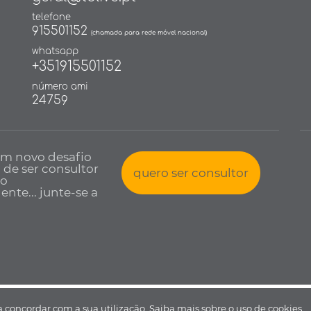
telefone
915501152
(chamada para rede móvel nacional)
whatsapp
+351915501152
número ami
24759
um novo desafio
a de ser consultor
quero ser consultor
io
nte... junte-se a
 todos os direitos reservados •
Política de Privacidade
•
Livro de reclamaçõ
 a concordar com a sua utilização.
Saiba mais sobre o uso de cookies.