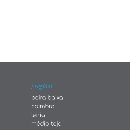
| regiões
beira baixa
coimbra
leiria
médio tejo