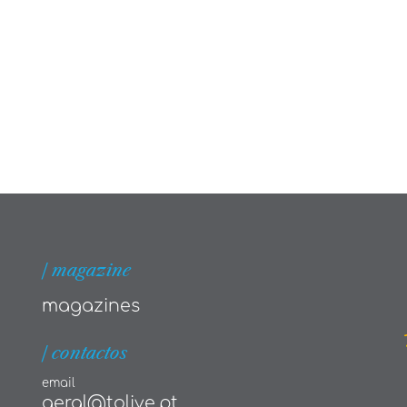
| magazine
magazines
| contactos
email
geral@tolive.pt