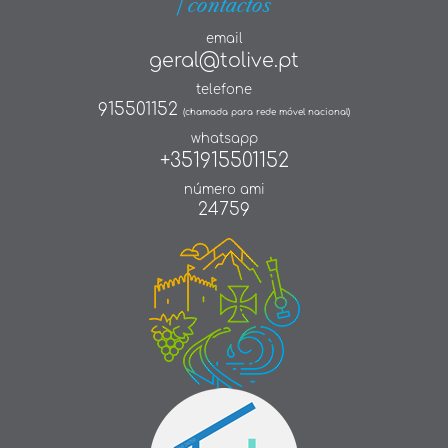
| contactos
email
geral@tolive.pt
telefone
915501152
(chamada para rede móvel nacional)
whatsapp
+351915501152
número ami
24759