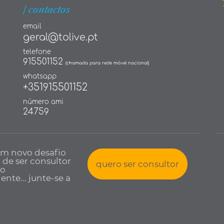
| contactos
email
geral@tolive.pt
telefone
915501152
(chamada para rede móvel nacional)
whatsapp
+351915501152
número ami
24759
um novo desafio
a de ser consultor
quero ser consultor
io
nte... junte-se a