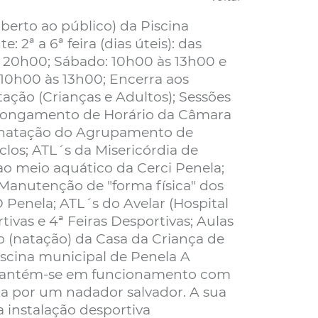
berto ao público) da Piscina
 2ª a 6ª feira (dias úteis): das
 20h00; Sábado: 10h00 às 13h00 e
10h00 às 13h00; Encerra aos
tação (Crianças e Adultos); Sessões
rolongamento de Horário da Câmara
e natação do Agrupamento de
Ciclos; ATL´s da Misericórdia de
ao meio aquático da Cerci Penela;
 Manutenção de "forma física" dos
Penela; ATL´s do Avelar (Hospital
tivas e 4ª Feiras Desportivas; Aulas
 (natação) da Casa da Criança de
iscina municipal de Penela A
 mantém-se em funcionamento com
ada por um nadador salvador. A sua
 instalação desportiva