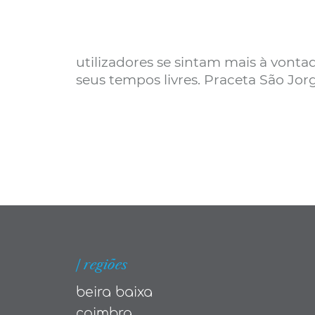
utilizadores se sintam mais à vonta
seus tempos livres. Praceta São Jo
| regiões
beira baixa
coimbra