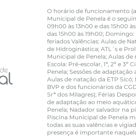
O horário de funcionamento (a
Municipal de Penela é o seguinte:
09h00 às 13h00 e das 15h00 às
das 15h00 às 19h00; Domingo: 
feriados Valências: Aulas de Na
de Hidroginástica; ATL´s e P
Municipal de Penela; Aulas d
Escola: Pré-escolar, 1º, 2º e 3º 
Penela; Sessões de adaptação 
Aulas de natação da ETP Sicó;
BVP e dos funcionários da CGD 
Srª dos Milagres); Férias Despor
de adaptação ao meio aquático
Penela; Nadador salvador na p
Piscina Municipal de Penela
todas as suas valências e vigi
presença é importante naquela