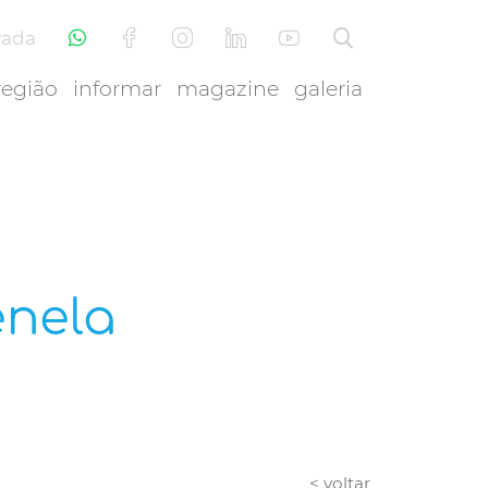
vada
região
informar
magazine
galeria
enela
< voltar