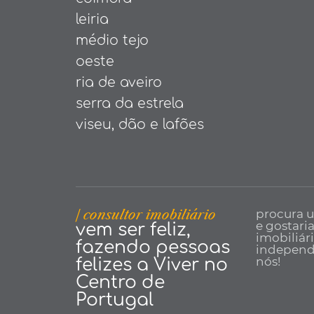
leiria
médio tejo
oeste
ria de aveiro
serra da estrela
viseu, dão e lafões
| consultor imobiliário
procura 
e gostari
vem ser feliz,
imobiliár
fazendo pessoas
independe
nós!
felizes a Viver no
Centro de
Portugal