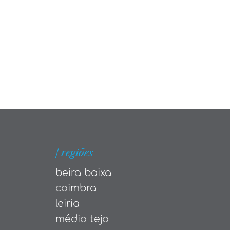
| regiões
beira baixa
coimbra
leiria
médio tejo