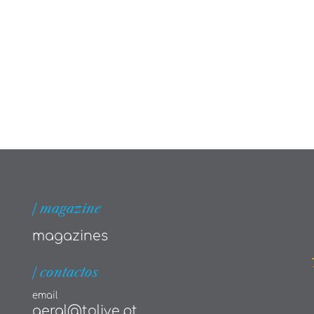
| magazine
magazines
| contactos
email
geral@tolive.pt