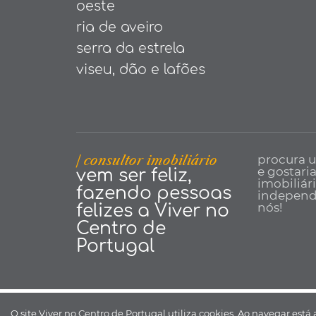
oeste
ria de aveiro
serra da estrela
viseu, dão e lafões
| consultor imobiliário
procura 
e gostari
vem ser feliz,
imobiliár
fazendo pessoas
independe
nós!
felizes a Viver no
Centro de
Portugal
Viver no Centro de Portugal ©
O site Viver no Centro de Portugal utiliza cookies. Ao navegar está