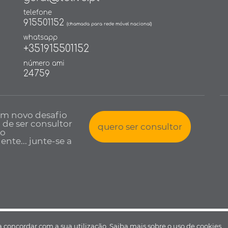
telefone
915501152
(chamada para rede móvel nacional)
whatsapp
+351915501152
número ami
24759
um novo desafio
a de ser consultor
quero ser consultor
io
nte... junte-se a
 todos os direitos reservados •
Política de Privacidade
•
Livro de reclamaçõ
 a concordar com a sua utilização.
Saiba mais sobre o uso de cookies.