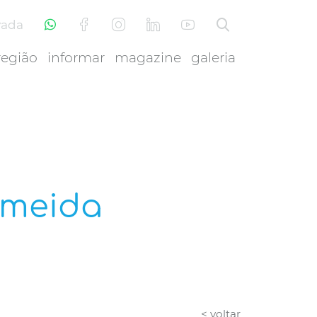
vada
região
informar
magazine
galeria
lmeida
< voltar