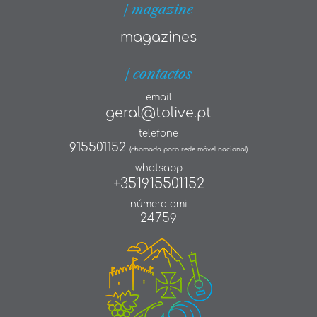
| magazine
magazines
| contactos
email
geral@tolive.pt
telefone
915501152
(chamada para rede móvel nacional)
whatsapp
+351915501152
número ami
24759