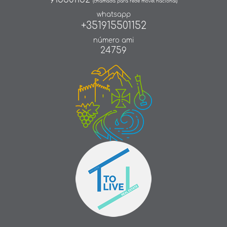
(chamada para rede móvel nacional)
whatsapp
+351915501152
número ami
24759