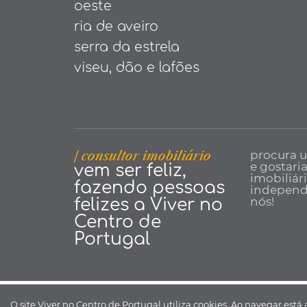
oeste
ria de aveiro
serra da estrela
viseu, dão e lafões
| consultor imobiliário
procura 
e gostari
vem ser feliz,
imobiliár
fazendo pessoas
independe
nós!
felizes a Viver no
Centro de
Portugal
Viver no Centro de Portugal ©
O site Viver no Centro de Portugal utiliza cookies. Ao navegar está