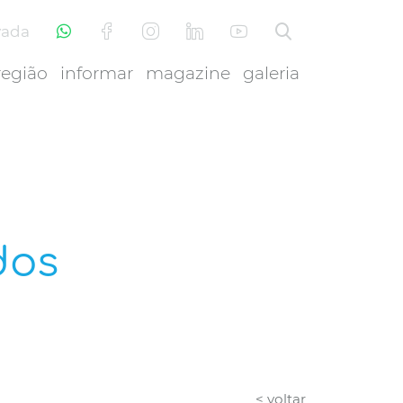
vada
região
informar
magazine
galeria
dos
< voltar