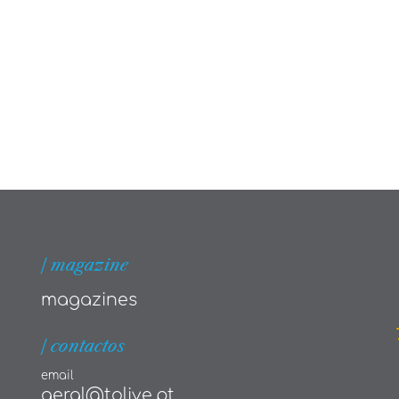
| magazine
magazines
| contactos
email
geral@tolive.pt