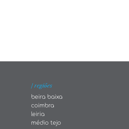
| regiões
beira baixa
coimbra
leiria
médio tejo