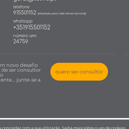
telefone
915501152
(chamada para rede móvel nacional)
whatsapp
+351915501152
número ami
24759
um novo desafio
a de ser consultor
quero ser consultor
io
nte... junte-se a
 todos os direitos reservados •
Política de Privacidade
•
Livro de reclamaçõ
 a concordar com a sua utilização.
Saiba mais sobre o uso de cookies.