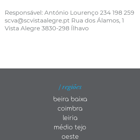
Responsável: António Lourenço 234 198 259
scva@scvistaalegre.pt Rua dos Álamos, 1
Vista Alegre 3830-298 Ílhavo
| regiões
beira baixa
coimbra
leiria
médio tejo
oeste