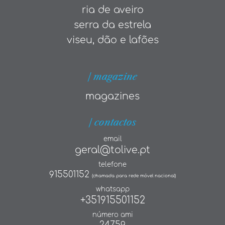
ria de aveiro
serra da estrela
viseu, dão e lafões
| magazine
magazines
| contactos
email
geral@tolive.pt
telefone
915501152
(chamada para rede móvel nacional)
whatsapp
+351915501152
número ami
24759