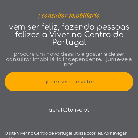
| consultor imobiliário
vem ser feliz, fazendo pessoas
felizes a Viver no Centro de
Portugal
procura um novo desafio e gostaria de ser
consultor imobiliário independente... junte-se a
nós!
quero ser consultor
geral@tolive.pt
O site Viver no Centro de Portugal utiliza cookies. Ao navegar
Viver no Centro de Portugal © todos os direitos reservados •
Política