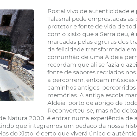
Postal vivo de autenticidade e
Talasnal pede emprestadas as 
protetor e fonte de vida de to
com o xisto que a Serra deu, é 
marcadas pelas agruras dos tra
da felicidade transformada em r
comunhão de uma Aldeia permit
recordam que ali se fazia o aze
fonte de sabores recriados nos
a percorrem, entoam músicas 
caminhos antigos, percorridos
memórias. A antiga escola man
Aldeia, porto de abrigo de tod
Reconverteu-se, mas não deixa 
Rede Natura 2000, é entrar numa experiência de
indo que integramos um pedaço da nossa históri
ias do Xisto, é certo que viverá único e autênti