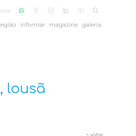
vada
região
informar
magazine
galeria
, lousã
< voltar