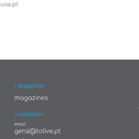
usa.pt
| magazine
magazines
| contactos
email
geral@tolive.pt