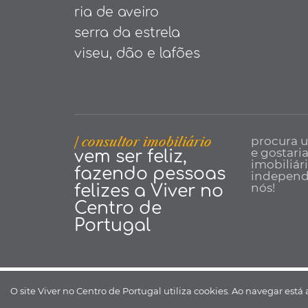
ria de aveiro
serra da estrela
viseu, dão e lafões
| consultor imobiliário
procura 
e gostari
vem ser feliz,
imobiliár
fazendo pessoas
independe
nós!
felizes a Viver no
Centro de
Portugal
Viver no Centro de Portugal ©
O site Viver no Centro de Portugal utiliza cookies. Ao navegar está