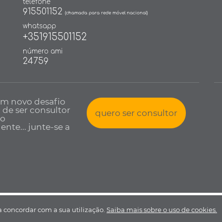
telefone
915501152
(chamada para rede móvel nacional)
whatsapp
+351915501152
número ami
24759
um novo desafio
a de ser consultor
quero ser consultor
io
nte... junte-se a
 todos os direitos reservados •
Política de Privacidade
•
Livro de reclamaçõ
 a concordar com a sua utilização.
Saiba mais sobre o uso de cookies.