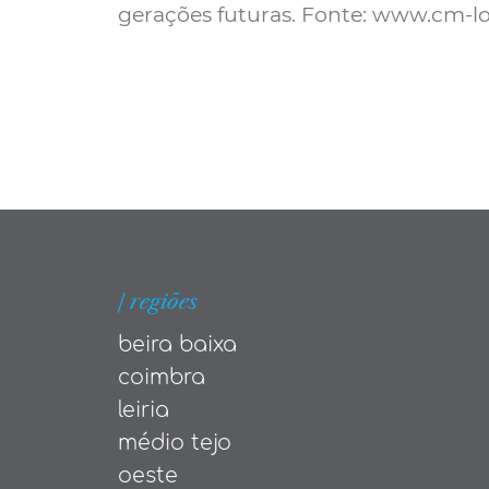
gerações futuras. Fonte: www.cm-lo
| regiões
beira baixa
coimbra
leiria
médio tejo
oeste