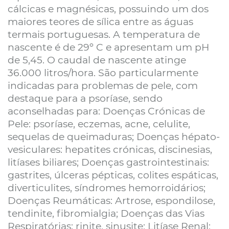
cálcicas e magnésicas, possuindo um dos
maiores teores de sílica entre as águas
termais portuguesas. A temperatura de
nascente é de 29º C e apresentam um pH
de 5,45. O caudal de nascente atinge
36.000 litros/hora. São particularmente
indicadas para problemas de pele, com
destaque para a psoríase, sendo
aconselhadas para: Doenças Crónicas de
Pele: psoríase, eczemas, acne, celulite,
sequelas de queimaduras; Doenças hépato-
vesiculares: hepatites crónicas, discinesias,
litíases biliares; Doenças gastrointestinais:
gastrites, úlceras pépticas, colites espáticas,
diverticulites, síndromes hemorroidários;
Doenças Reumáticas: Artrose, espondilose,
tendinite, fibromialgia; Doenças das Vias
Respiratórias: rinite, sinusite; Litíase Renal;