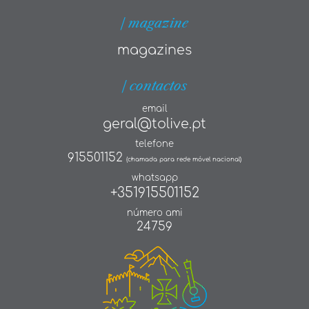
| magazine
magazines
| contactos
email
geral@tolive.pt
telefone
915501152
(chamada para rede móvel nacional)
whatsapp
+351915501152
número ami
24759