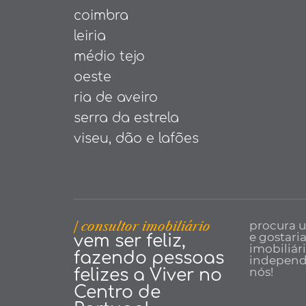
coimbra
leiria
médio tejo
oeste
ria de aveiro
serra da estrela
viseu, dão e lafões
| consultor imobiliário
procura 
e gostari
vem ser feliz,
imobiliár
fazendo pessoas
independe
nós!
felizes a Viver no
Centro de