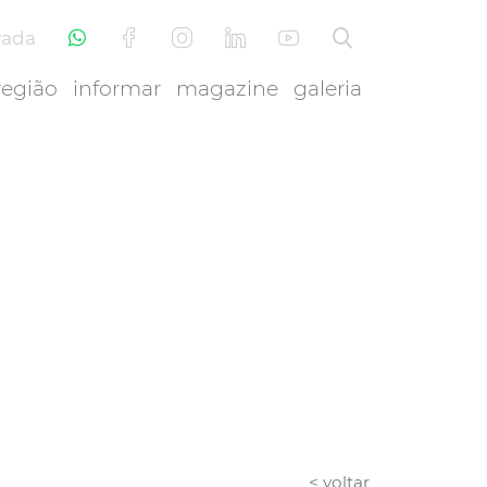
vada
região
informar
magazine
galeria
< voltar