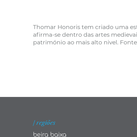
Thomar Honoris tem criado uma estr
afirma-se dentro das artes medievai
património ao mais alto nivel. Font
| regiões
beira baixa