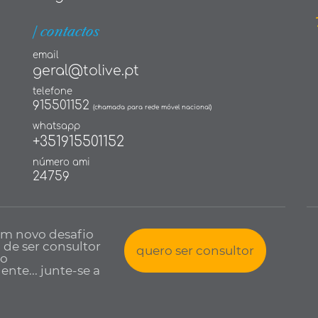
| contactos
email
geral@tolive.pt
telefone
915501152
(chamada para rede móvel nacional)
whatsapp
+351915501152
número ami
24759
um novo desafio
a de ser consultor
quero ser consultor
io
nte... junte-se a