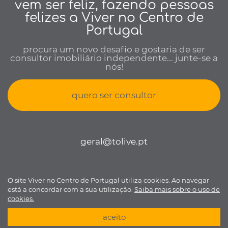
vem ser feliz, fazendo pessoas
felizes a Viver no Centro de
Portugal
procura um novo desafio e gostaria de ser
consultor imobiliário independente... junte-se a
nós!
quero ser consultor
geral@tolive.pt
O site Viver no Centro de Portugal utiliza cookies. Ao navegar
Viver no Centro de Portugal © todos os direitos reservados •
Política
está a concordar com a sua utilização.
Saiba mais sobre o uso de
de Privacidade
•
Livro de reclamações
• Desenvolvido por
Bomsite
cookies.
aceito