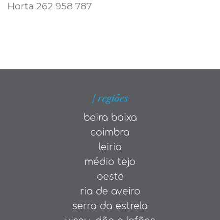
Horta 262 958 787
| regiões
beira baixa
coimbra
leiria
médio tejo
oeste
ria de aveiro
serra da estrela