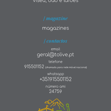
viseu, dão e lafões
| magazine
magazines
| contactos
email
geral@tolive.pt
telefone
915501152
(chamada para rede móvel nacional)
whatsapp
+351915501152
número ami
24759