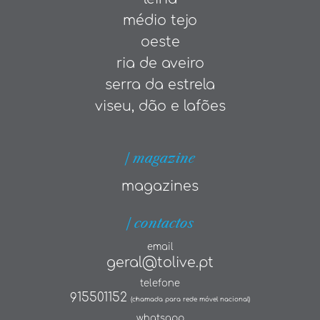
médio tejo
oeste
ria de aveiro
serra da estrela
viseu, dão e lafões
| magazine
magazines
| contactos
email
geral@tolive.pt
telefone
915501152
(chamada para rede móvel nacional)
whatsapp