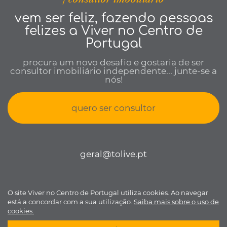
vem ser feliz, fazendo pessoas
felizes a Viver no Centro de
Portugal
procura um novo desafio e gostaria de ser
consultor imobiliário independente... junte-se a
nós!
quero ser consultor
geral@tolive.pt
O site Viver no Centro de Portugal utiliza cookies. Ao navegar
Viver no Centro de Portugal © todos os direitos reservados •
Política
está a concordar com a sua utilização.
Saiba mais sobre o uso de
de Privacidade
•
Livro de reclamações
• Desenvolvido por
Bomsite
cookies.