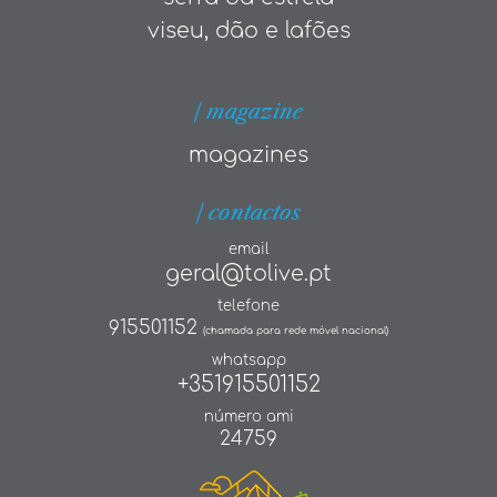
viseu, dão e lafões
| magazine
magazines
| contactos
email
geral@tolive.pt
telefone
915501152
(chamada para rede móvel nacional)
whatsapp
+351915501152
número ami
24759