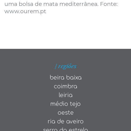
uma bolsa de mata mediterrânea. Fonte:
www.ourem.pt
| regiões
beira baixa
coimbra
leiria
médio tejo
oeste
ria de aveiro
serra da estrela