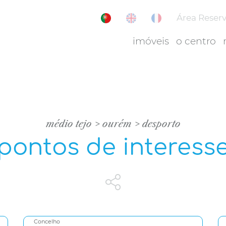
Área Reser
imóveis
o centro
médio tejo
ourém
desporto
pontos de interess
Concelho