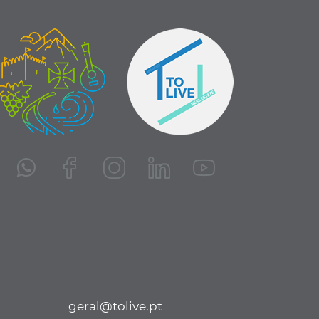
geral@tolive.pt