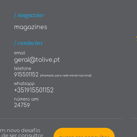
| magazine
magazines
| contactos
email
geral@tolive.pt
telefone
915501152
(chamada para rede móvel nacional)
whatsapp
+351915501152
número ami
24759
um novo desafio
a de ser consultor