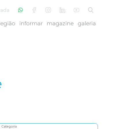
vada
região
informar
magazine
galeria
e
Categoria