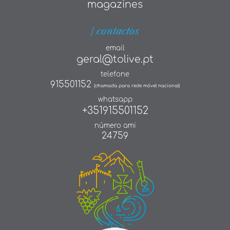
magazines
| contactos
email
geral@tolive.pt
telefone
915501152
(chamada para rede móvel nacional)
whatsapp
+351915501152
número ami
24759