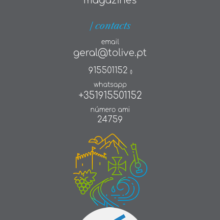
magazines
| contacts
email
geral@tolive.pt
915501152
()
whatsapp
+351915501152
número ami
24759