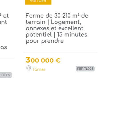
vender
² et
Ferme de 30 210 m² de
ent
terrain | Logement,
annexes et excellent
potentiel | 15 minutes
pour prendre
vas
3
00 000 €
Tomar
REF: TL208
: TL172