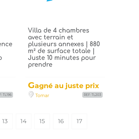
Villa de 4 chambres
avec terrain et
ence
plusieurs annexes | 880
m² de surface totale |
o
Juste 10 minutes pour
prendre
G
agné au juste prix
: TL196
Tomar
REF: TL203
13
14
15
16
17