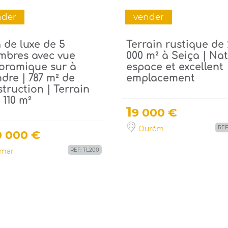
nder
vender
a de luxe de 5
Terrain rustique de
mbres avec vue
000 m² à Seiça | Nat
oramique sur à
espace et excellent
dre | 787 m² de
emplacement
truction | Terrain
 110 m²
1
9 000 €
Ourém
REF
0 000 €
mar
REF: TL200