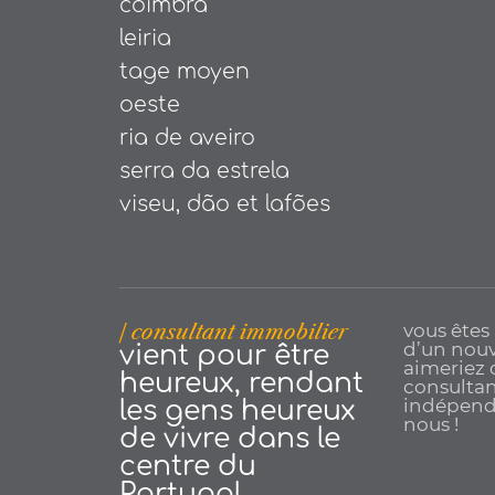
coimbra
leiria
tage moyen
oeste
ria de aveiro
serra da estrela
viseu, dão et lafões
| consultant immobilier
vous êtes
d’un nouv
vient pour être
aimeriez 
heureux, rendant
consultan
indépenda
les gens heureux
nous !
de vivre dans le
centre du
Portugal