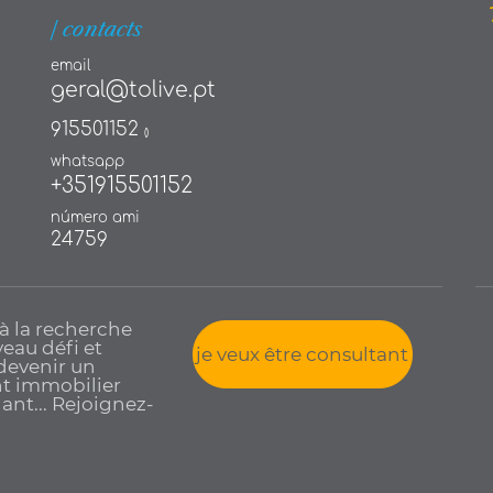
| contacts
email
geral@tolive.pt
915501152
()
whatsapp
+351915501152
número ami
24759
 à la recherche
eau défi et
je veux être consultant
devenir un
t immobilier
nt... Rejoignez-