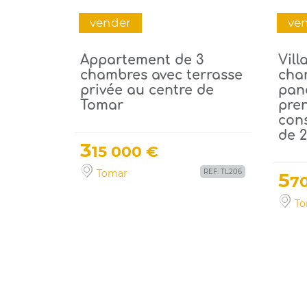
vender
ve
Appartement de 3
Vill
chambres avec terrasse
cha
privée au centre de
pan
Tomar
pren
cons
de 2
3
15 000 €
Tomar
REF: TL206
5
7
To