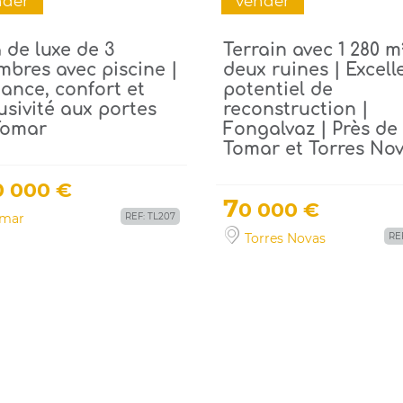
nder
vender
a de luxe de 3
Terrain avec 1 280 m
bres avec piscine |
deux ruines | Excell
ance, confort et
potentiel de
usivité aux portes
reconstruction |
Tomar
Fongalvaz | Près de
Tomar et Torres No
0 000 €
7
0 000 €
mar
REF: TL207
Torres Novas
REF