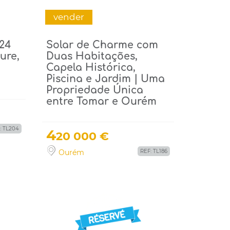
vender
 24
Solar de Charme com
ure,
Duas Habitações,
Capela Histórica,
Piscina e Jardim | Uma
Propriedade Única
entre Tomar e Ourém
: TL204
4
20 000 €
Ourém
REF: TL186