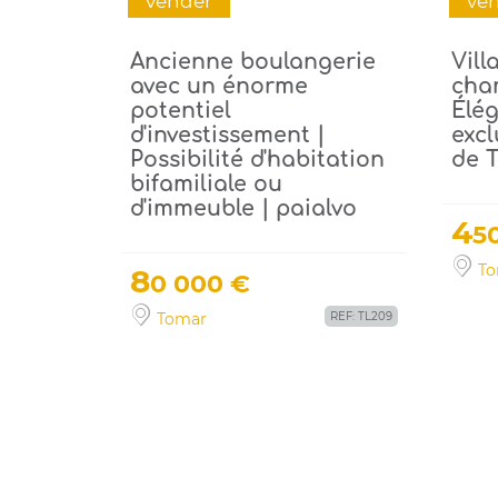
vender
ve
Ancienne boulangerie
Vill
avec un énorme
cham
potentiel
Élég
d'investissement |
excl
Possibilité d'habitation
de 
bifamiliale ou
d'immeuble | paialvo
4
5
To
8
0 000 €
Tomar
REF: TL209