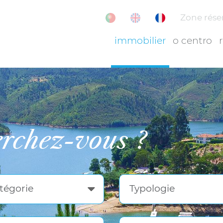
Zone rése
immobilier
o centro
erchez-vous ?
tégorie
Typologie