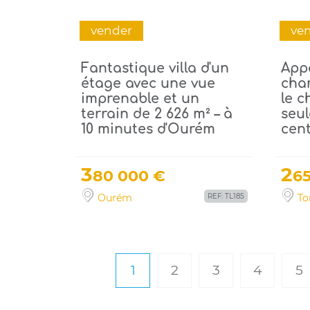
vender
ve
Fantastique villa d'un
App
étage avec une vue
cha
imprenable et un
le c
terrain de 2 626 m² – à
seu
10 minutes d'Ourém
cent
3
2
80 000 €
6
Ourém
REF: TL185
To
1
2
3
4
5