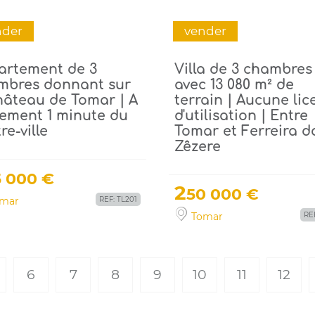
nder
vender
artement de 3
Villa de 3 chambres
mbres donnant sur
avec 13 080 m² de
hâteau de Tomar | A
terrain | Aucune lic
lement 1 minute du
d'utilisation | Entre
re-ville
Tomar et Ferreira d
Zêzere
5 000 €
2
50 000 €
mar
REF: TL201
Tomar
REF
6
7
8
9
10
11
12