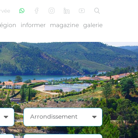
rvée
région
informer
magazine
galerie
Arrondissement