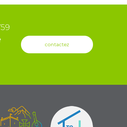
759
e
contactez