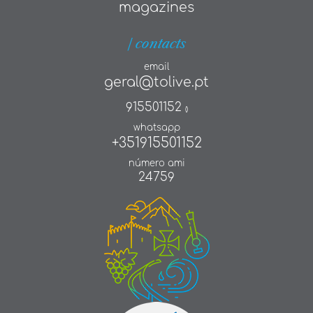
magazines
| contacts
email
geral@tolive.pt
915501152
()
whatsapp
+351915501152
número ami
24759