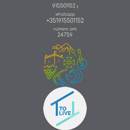
915501152
()
whatsapp
+351915501152
número ami
24759