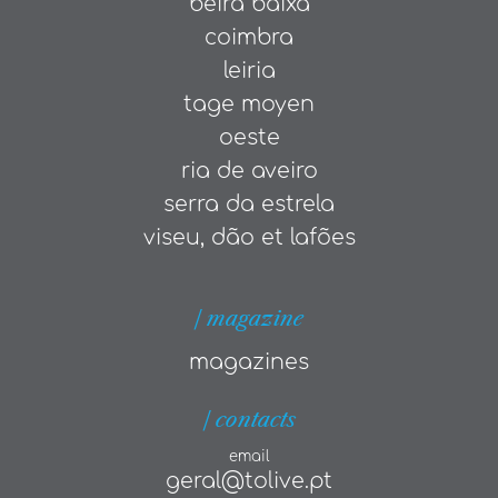
beira baixa
coimbra
leiria
tage moyen
oeste
ria de aveiro
serra da estrela
viseu, dão et lafões
| magazine
magazines
| contacts
email
geral@tolive.pt