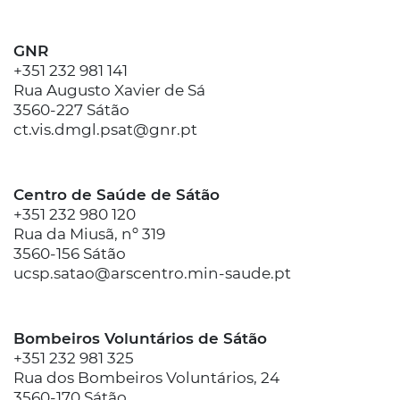
GNR
+351 232 981 141
Rua Augusto Xavier de Sá
3560-227 Sátão
ct.vis.dmgl.psat@gnr.pt
Centro de Saúde de Sátão
+351 232 980 120
Rua da Miusã, nº 319
3560-156 Sátão
ucsp.satao@arscentro.min-saude.pt
Bombeiros Voluntários de Sátão
+351 232 981 325
Rua dos Bombeiros Voluntários, 24
3560-170 Sátão