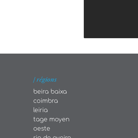
| régions
beira baixa
coimbra
leiria
tage moyen
oeste
ria de aveiro