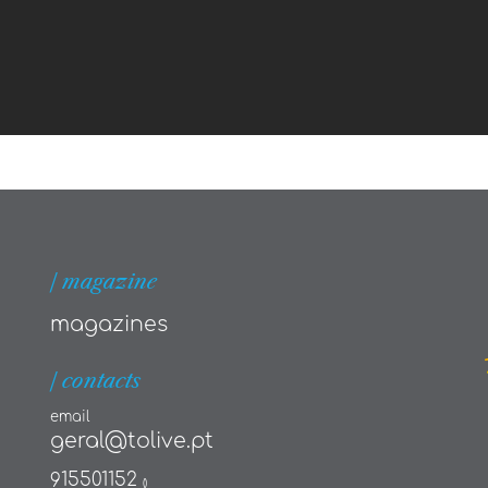
| magazine
magazines
| contacts
email
geral@tolive.pt
915501152
()