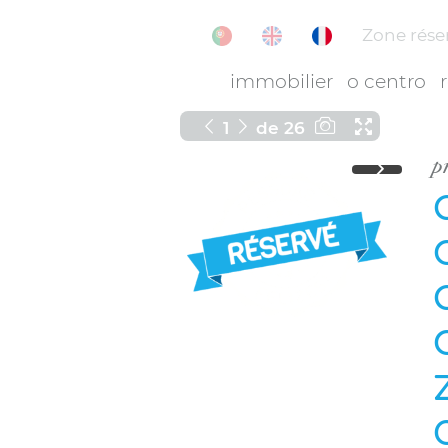
Zone rése
immobilier
o centro
1
de
26
p