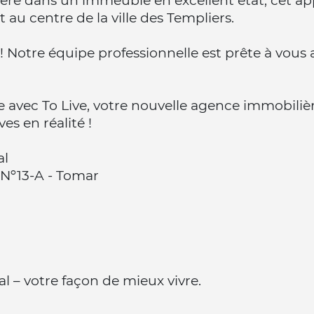
séré dans un immeuble en excellent état, cet a
 au centre de la ville des Templiers.
Notre équipe professionnelle est prête à vous a
e avec To Live, votre nouvelle agence immobilièr
s en réalité !
al
Nº13-A - Tomar
l – votre façon de mieux vivre.