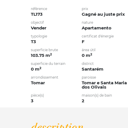
référence
prix
TL173
Gagné au juste prix
objectif
nature
Vender
Apartamento
typologie
certificat d'énergie
T3
F
superficie brute
área útil
2
2
103.75 m
0 m
superficie du terrain
district
2
0 m
Santarém
arrondissement
paroisse
Tomar
Tomar e Santa Maria
dos Olivais
pièce(s)
maison(s) de bain
3
2
description