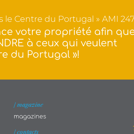
ns le Centre du Portugal » AMI 24
ce votre propriété afin qu
NDRE à ceux qui veulent
re du Portugal »!
| magazine
magazines
| contacts