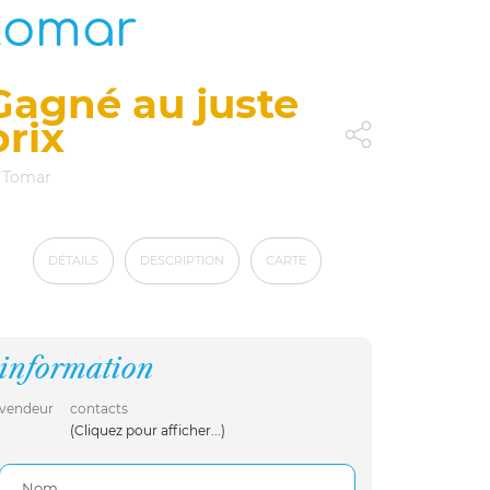
tomar
Gagné au juste
prix
Tomar
DÉTAILS
DESCRIPTION
CARTE
information
vendeur
contacts
(Cliquez pour afficher...)
Nom