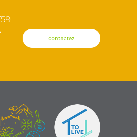
759
e
contactez