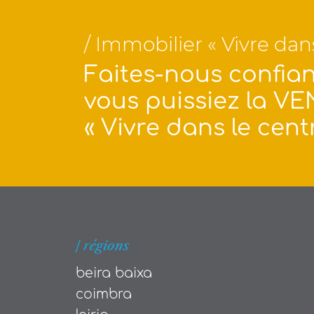
/ Immobilier « Vivre da
Faites-nous confian
vous puissiez la VE
« Vivre dans le cent
| régions
beira baixa
coimbra