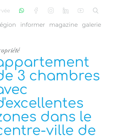
rvée
région
informer
magazine
galerie
ropriété
appartement
de 3 chambres
avec
d'excellentes
zones dans le
centre-ville de