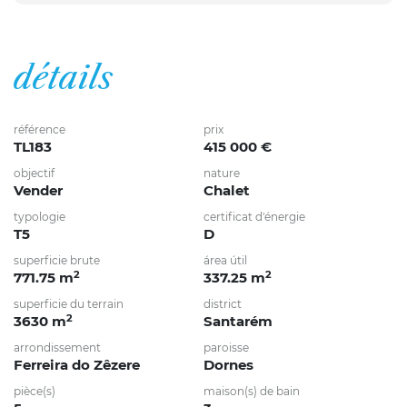
détails
référence
prix
TL183
415 000 €
objectif
nature
Vender
Chalet
typologie
certificat d'énergie
T5
D
superficie brute
área útil
2
2
771.75 m
337.25 m
superficie du terrain
district
2
3630 m
Santarém
arrondissement
paroisse
Ferreira do Zêzere
Dornes
pièce(s)
maison(s) de bain