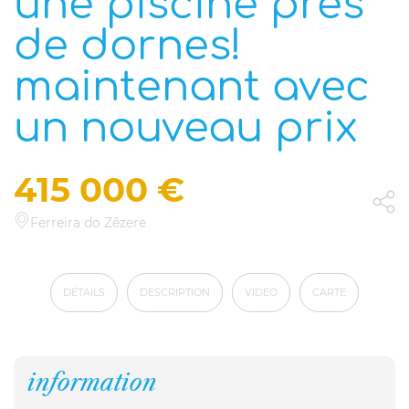
une piscine près
de dornes!
maintenant avec
un nouveau prix
415 000 €
Ferreira do Zêzere
DÉTAILS
DESCRIPTION
VIDEO
CARTE
information