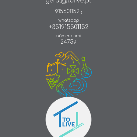
geral@tolive.pt
915501152
()
whatsapp
+351915501152
número ami
24759