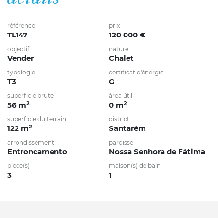
référence
prix
TL147
120 000 €
objectif
nature
Vender
Chalet
typologie
certificat d'énergie
T3
G
superficie brute
área útil
2
2
56 m
0 m
superficie du terrain
district
2
122 m
Santarém
arrondissement
paroisse
Entroncamento
Nossa Senhora de Fátima
pièce(s)
maison(s) de bain
3
1