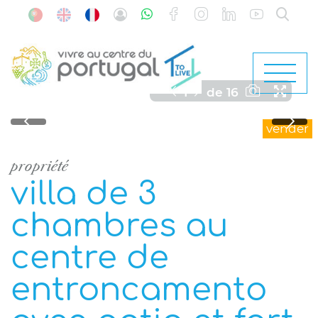
1
de
16
vender
propriété
villa de 3
chambres au
centre de
entroncamento