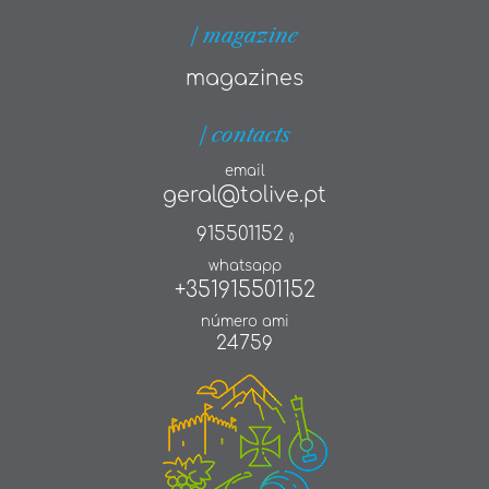
| magazine
magazines
| contacts
email
geral@tolive.pt
915501152
()
whatsapp
+351915501152
número ami
24759