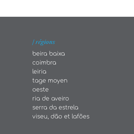
| régions
beira baixa
coimbra
leiria
tage moyen
oeste
ria de aveiro
serra da estrela
viseu, dão et lafões