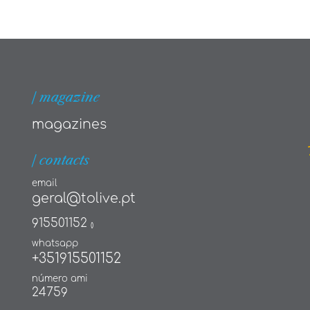
| magazine
magazines
| contacts
email
geral@tolive.pt
915501152
()
whatsapp
+351915501152
número ami
24759