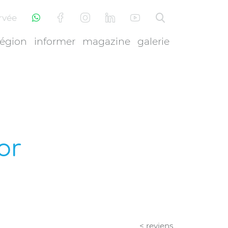
rvée
région
informer
magazine
galerie
or
< reviens