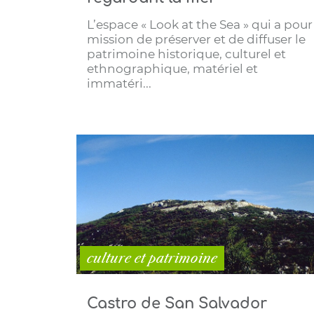
L’espace « Look at the Sea » qui a pour
mission de préserver et de diffuser le
patrimoine historique, culturel et
ethnographique, matériel et
immatéri...
culture et patrimoine
Castro de San Salvador