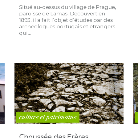
Situé au-dessus du village de Prague,
paroisse de Lamas. Découvert en
1893, il a fait l’objet d’études par des
archéologues portugais et étrangers
qui...
culture et patrimoine
Chaussée des Frères