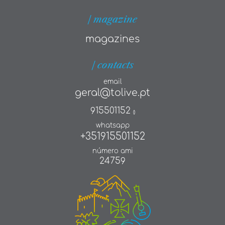
| magazine
magazines
| contacts
email
geral@tolive.pt
915501152
()
whatsapp
+351915501152
número ami
24759