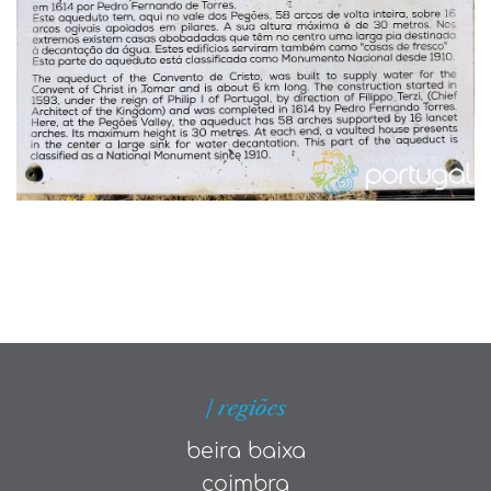
| regiões
beira baixa
coimbra