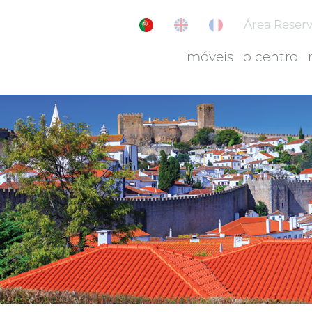
Área Reser
imóveis
o centro