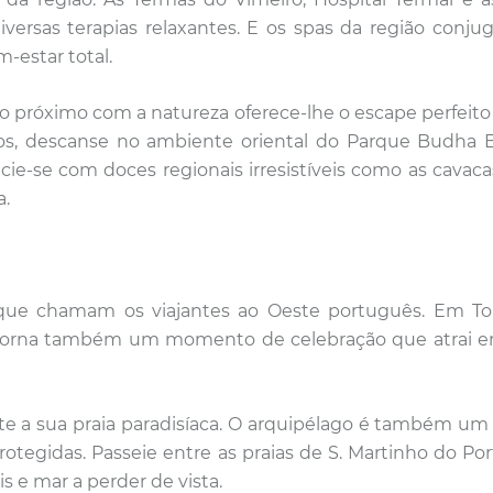
versas terapias relaxantes. E os spas da região conj
-estar total.
 próximo com a natureza oferece-lhe o escape perfeito
bidos, descanse no ambiente oriental do Parque Budha 
ie-se com doces regionais irresistíveis como as cavacas 
a.
que chamam os viajantes ao Oeste português. Em Tor
e torna também um momento de celebração que atrai en
te a sua praia paradisíaca. O arquipélago é também um
rotegidas. Passeie entre as praias de S. Martinho do Po
is e mar a perder de vista.