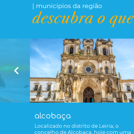
| municípios da região
descubra o que
alcobaça
Localizado no distrito de Leiria, o
concelho de Alcobaça, hoje com uma