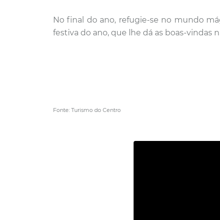
No final do ano, refugie-se no mundo má
festiva do ano, que lhe dá as boas-vindas n
Fonte: Turismo do Centro