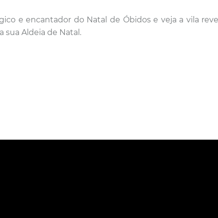
gico e encantador do Natal de Óbidos e veja a
vila rev
a sua Aldeia de Natal.