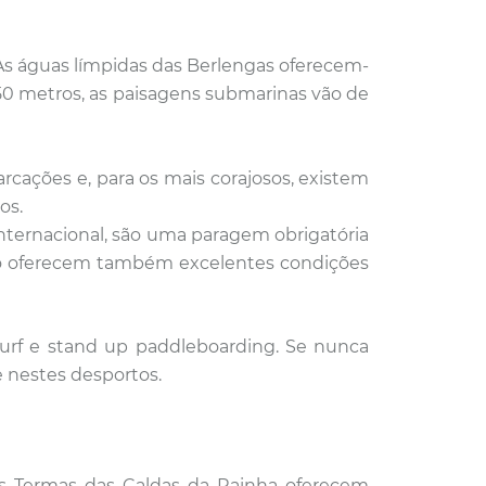
A
s águas límpidas das Berlengas oferecem-
 50 metros, as paisagens submarinas vão de
rcações e, para os mais corajosos, existem
os.
nternacional,
são uma paragem obrigatória
relho oferecem também excelentes condições
urf e stand up paddleboarding. Se nunca
 nestes desportos.
 as Termas das Caldas da Rainha oferecem