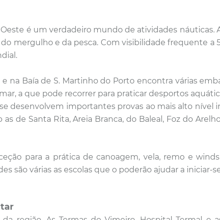
 Oeste é um verdadeiro mundo de atividades náuticas. 
a do mergulho e da pesca. Com visibilidade frequente a
dial.
 e na Baía de S. Martinho do Porto encontra várias emba
mar, a que pode recorrer para praticar desportos aquátic
se desenvolvem importantes provas ao mais alto nível i
o as de Santa Rita, Areia Branca, do Baleal, Foz do A
eção para a prática de canoagem, vela, remo e winds
ão várias as escolas que o poderão ajudar a iniciar-se
tar
s da região. As Termas do Vimeiro, Hospital Termal e