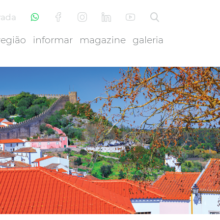
vada
região
informar
magazine
galeria