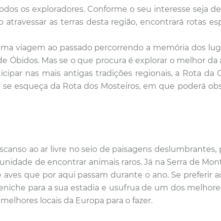
odos os exploradores. Conforme o seu interesse seja de
 ao atravessar as terras desta região, encontrará rotas
e uma viagem ao passado percorrendo a memória dos lu
 de Óbidos.
Mas se o que procura é explorar o melhor da a
icipar nas mais antigas tradições regionais, a Rota d
o se esqueça da Rota dos Mosteiros, em que poderá obs
anso ao ar livre no seio de paisagens deslumbrantes, p
rtunidade de encontrar animais raros. Já na Serra de Mon
e aves que por aqui passam durante o ano. Se
preferir
eniche para a sua estadia e usufrua de um dos melhore
elhores locais da Europa para o fazer.