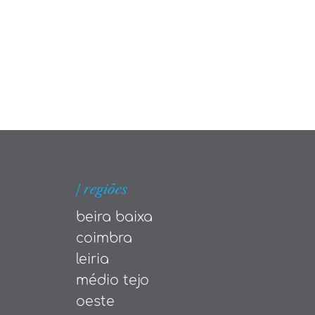
| regiões
beira baixa
coimbra
leiria
médio tejo
oeste