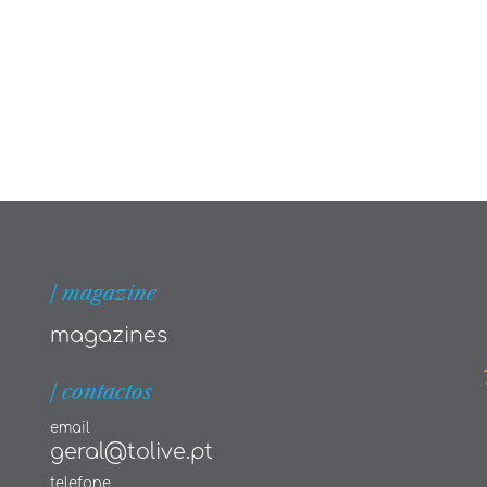
| magazine
magazines
| contactos
email
geral@tolive.pt
telefone