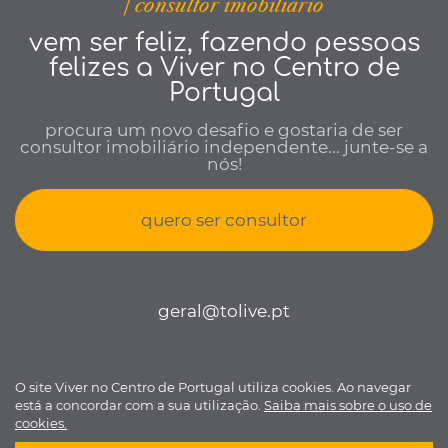
| consultor imobiliário
vem ser feliz, fazendo pessoas
felizes a Viver no Centro de
Portugal
procura um novo desafio e gostaria de ser
consultor imobiliário independente... junte-se a
nós!
quero ser consultor
geral@tolive.pt
O site Viver no Centro de Portugal utiliza cookies. Ao navegar
Viver no Centro de Portugal © todos os direitos reservados •
Política
está a concordar com a sua utilização.
Saiba mais sobre o uso de
de Privacidade
•
Livro de reclamações
• Desenvolvido por
Bomsite
cookies.