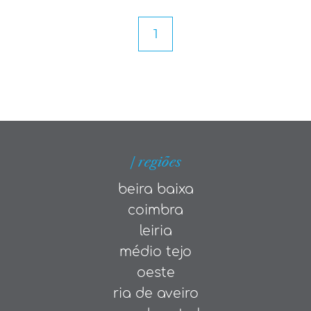
1
| regiões
beira baixa
coimbra
leiria
médio tejo
oeste
ria de aveiro