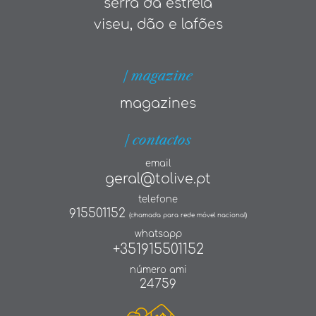
serra da estrela
viseu, dão e lafões
| magazine
magazines
| contactos
email
geral@tolive.pt
telefone
915501152
(chamada para rede móvel nacional)
whatsapp
+351915501152
número ami
24759