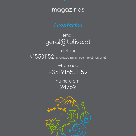
magazines
| contactos
email
geral@tolive.pt
telefone
915501152
(chamada para rede móvel nacional)
whatsapp
+351915501152
número ami
24759