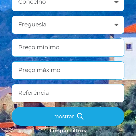
Concelho
Freguesia
Preço mínimo
Preço máximo
Referência
mostrar
Limpar filtros