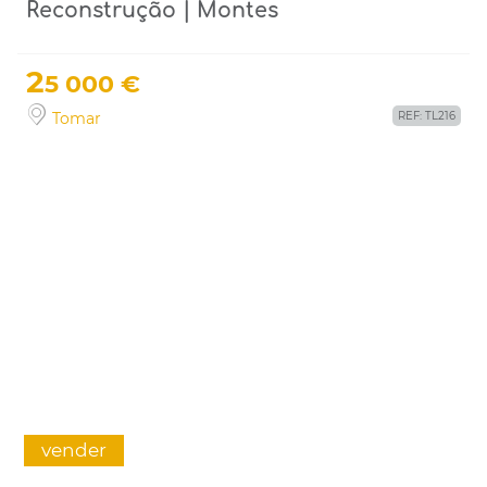
Reconstrução | Montes
2
5 000 €
Tomar
REF: TL216
vender