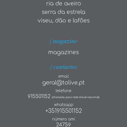
ria de aveiro
serra da estrela
viseu, dão e lafões
| magazine
magazines
| contactos
email
geral@tolive.pt
telefone
915501152
(chamada para rede móvel nacional)
whatsapp
+351915501152
número ami
24759