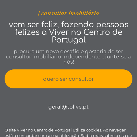
| consultor imobiliário
vem ser feliz, fazendo pessoas
felizes a Viver no Centro de
Portugal
procura um novo desafio e gostaria de ser
consultor imobiliário independente... junte-se a
nós!
quero ser consultor
geral@tolive.pt
O site Viver no Centro de Portugal utiliza cookies. Ao navegar
Viver no Centro de Portugal © todos os direitos reservados •
Política
está a concordar com a sua utilização.
Saiba mais sobre o uso de