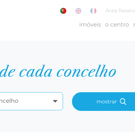
Área Reser
imóveis
o centro
de cada concelho
ncelho
mostrar