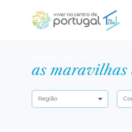
| pesquisa de álbuns
as maravilhas 
Região
Co