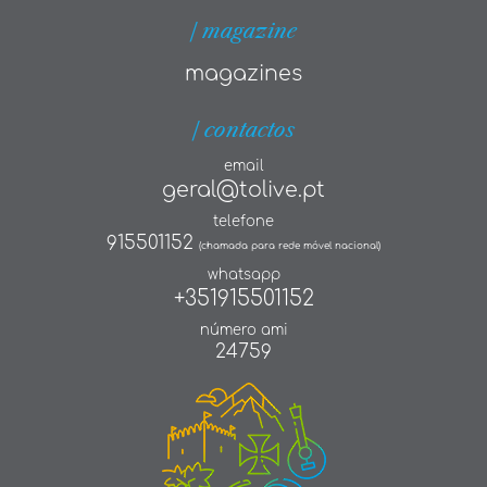
| magazine
magazines
| contactos
email
geral@tolive.pt
telefone
915501152
(chamada para rede móvel nacional)
whatsapp
+351915501152
número ami
24759