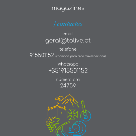
magazines
| contactos
email
geral@tolive.pt
telefone
915501152
(chamada para rede móvel nacional)
whatsapp
+351915501152
número ami
24759