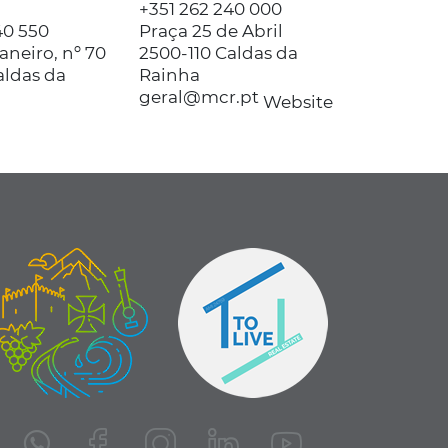
+351 262 240 000
40 550
Praça 25 de Abril
aneiro, nº 70
2500-110 Caldas da
aldas da
Rainha
geral@mcr.pt
Website