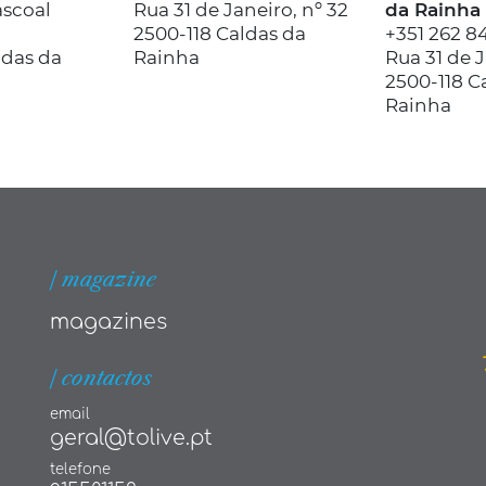
ascoal
Rua 31 de Janeiro, nº 32
da Rainha
2500-118 Caldas da
+351 262 8
ldas da
Rainha
Rua 31 de J
2500-118 C
Rainha
| magazine
magazines
| contactos
email
geral@tolive.pt
telefone