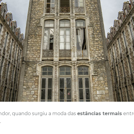
endor, quando surgiu a moda das
estâncias termais
entr
.