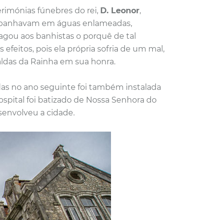
erimónias fúnebres do rei,
D. Leonor
,
se banhavam em águas enlameadas,
dagou aos banhistas o porquê de tal
efeitos, pois ela própria sofria de um mal,
ldas da Rainha em sua honra.
iadas no ano seguinte foi também instalada
spital foi batizado de Nossa Senhora do
senvolveu a cidade.