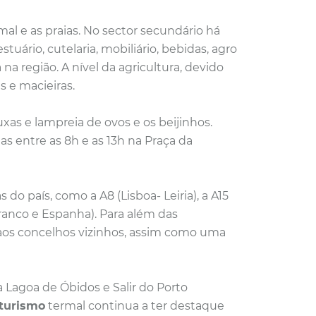
mal e as praias. No sector secundário há
uário, cutelaria, mobiliário, bebidas, agro
na região. A nível da agricultura, devido
as e macieiras.
uxas e lampreia de ovos e os beijinhos.
ias entre as 8h e as 13h na Praça da
do país, como a A8 (Lisboa- Leiria), a A15
Branco e Espanha). Para além das
 aos concelhos vizinhos, assim como uma
a Lagoa de Óbidos e Salir do Porto
turismo
termal continua a ter destaque