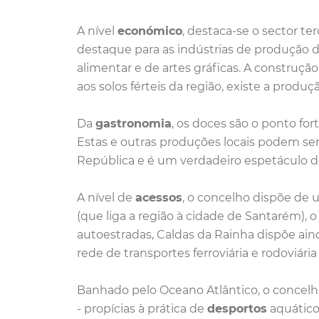
A nível
económico
, destaca-se o sector te
destaque para as indústrias de produção de 
alimentar e de artes gráficas. A construção
aos solos férteis da região, existe a produç
Da
gastronomia
, os doces são o ponto for
Estas e outras produções locais podem se
República e é um verdadeiro espetáculo de
A nível de
acessos
, o concelho dispõe de u
(que liga a região à cidade de Santarém), 
autoestradas, Caldas da Rainha dispõe ai
rede de transportes ferroviária e rodoviária
Banhado pelo Oceano Atlântico, o concelho
-
propícias à prática de
desportos
aquático