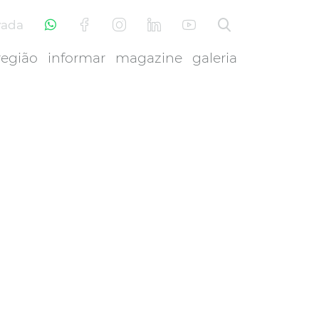
vada
região
informar
magazine
galeria