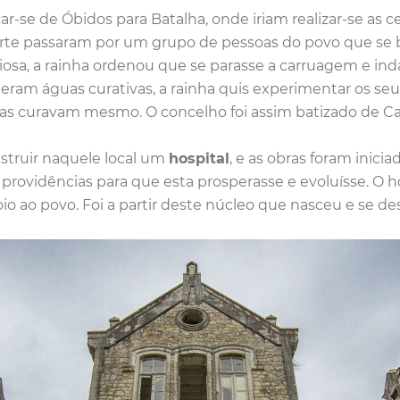
r-se de Óbidos para Batalha, onde iriam realizar-se as c
a corte passaram por um grupo de pessoas do povo que 
riosa, a rainha ordenou que se parasse a carruagem e in
ram águas curativas, a rainha quis experimentar os seus 
uas curavam mesmo. O concelho foi assim batizado de Ca
struir naquele local um
hospital
, e as obras foram inic
ovidências para que esta prosperasse e evoluísse. O ho
oio ao povo.
Foi a partir deste núcleo que nasceu e se de