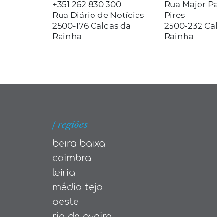
+351 262 830 300
Rua Major P
Rua Diário de Notícias
Pires
2500-176 Caldas da
2500-232 Ca
Rainha
Rainha
| regiões
beira baixa
coimbra
leiria
médio tejo
oeste
ria de aveiro