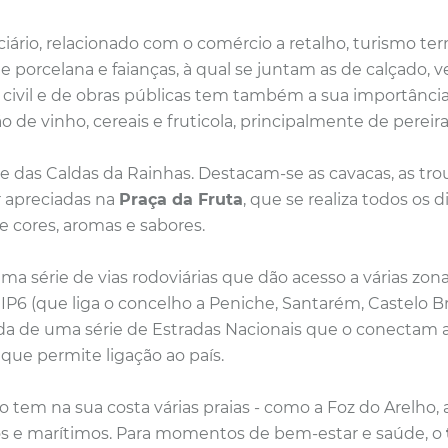
rciário, relacionado com o comércio a retalho, turismo ter
porcelana e faianças, à qual se juntam as de calçado, vest
 civil e de obras públicas tem também a sua importância 
ão de vinho, cereais e fruticola, principalmente de pereir
te das Caldas da Rainhas. Destacam-se as cavacas, as tro
r apreciadas na
Praça da Fruta
, que se realiza todos os d
 cores, aromas e sabores.
ma série de vias rodoviárias que dão acesso a várias zonas 
o IP6 (que liga o concelho a Peniche, Santarém, Castelo 
nda de uma série de Estradas Nacionais que o conectam
 que permite ligação ao país.
 tem na sua costa várias praias - como a
Foz do Arelho, 
s e marítimos. Para momentos de bem-estar e saúde, o