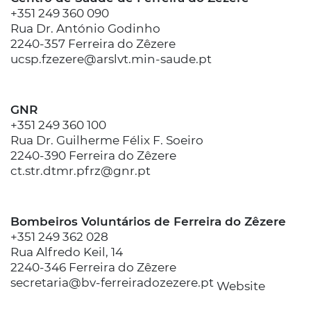
+351 249 360 090
Rua Dr. António Godinho
2240-357 Ferreira do Zêzere
ucsp.fzezere@arslvt.min-saude.pt
GNR
+351 249 360 100
Rua Dr. Guilherme Félix F. Soeiro
2240-390 Ferreira do Zêzere
ct.str.dtmr.pfrz@gnr.pt
Bombeiros Voluntários de Ferreira do Zêzere
+351 249 362 028
Rua Alfredo Keil, 14
2240-346 Ferreira do Zêzere
secretaria@bv-ferreiradozezere.pt
Website