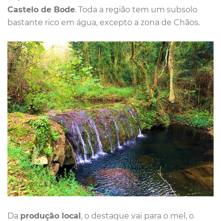
Castelo de Bode
. Toda a região tem um subsolo
bastante rico em água, excepto a zona de Chãos.
Da
produção local
, o destaque vai para o mel, o