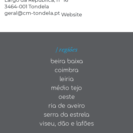
Largo da República, nº 16
3464-001 Tondela
geral@cm-tondela.pt
Website
| regiões
beira baixa
coimbra
leiria
médio tejo
oeste
ria de aveiro
serra da estrela
viseu, dão e lafões