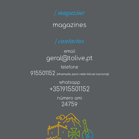
| magazine
magazines
| contactos
email
geral@tolive.pt
telefone
915501152
(chamada para rede móvel nacional)
whatsapp
+351915501152
número ami
24759