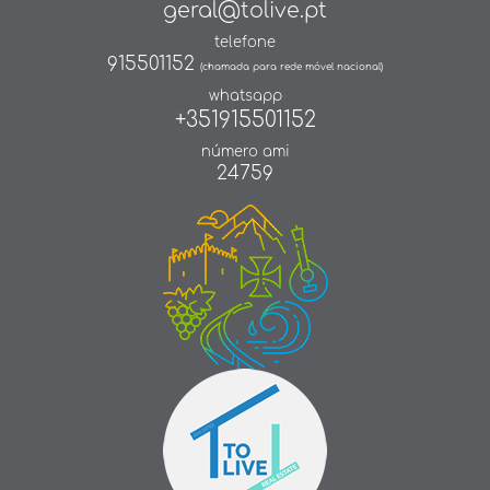
geral@tolive.pt
telefone
915501152
(chamada para rede móvel nacional)
whatsapp
+351915501152
número ami
24759