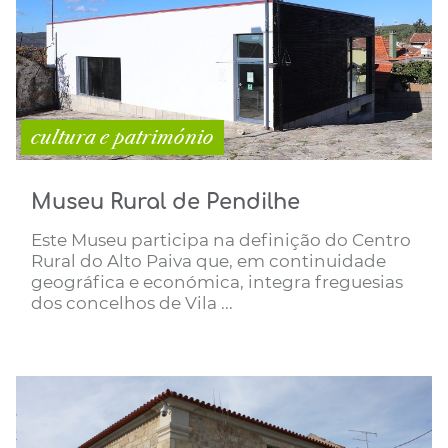
cultura e património
Museu Rural de Pendilhe
Este Museu participa na definição do Centro
Rural do Alto Paiva que, em continuidade
geográfica e económica, integra freguesias
dos concelhos de Vila ...