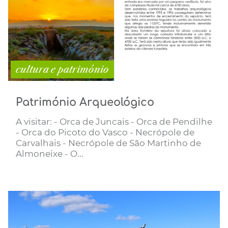
cultura e património
Património Arqueológico
A visitar: - Orca de Juncais - Orca de Pendilhe
- Orca do Picoto do Vasco - Necrópole de
Carvalhais - Necrópole de São Martinho de
Almoneixe - O...