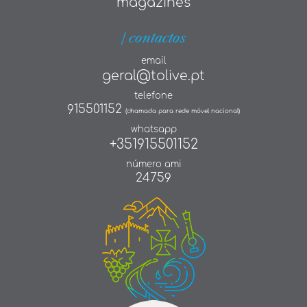
magazines
| contactos
email
geral@tolive.pt
telefone
915501152
(chamada para rede móvel nacional)
whatsapp
+351915501152
número ami
24759