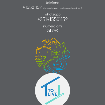
telefone
915501152
(chamada para rede móvel nacional)
whatsapp
+351915501152
número ami
24759