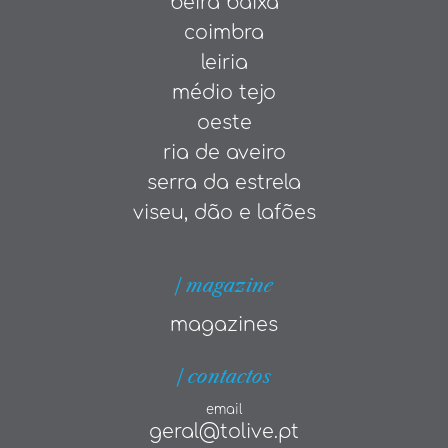
beira baixa
coimbra
leiria
médio tejo
oeste
ria de aveiro
serra da estrela
viseu, dão e lafões
| magazine
magazines
| contactos
email
geral@tolive.pt