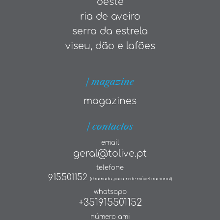
oeste
ria de aveiro
serra da estrela
viseu, dão e lafões
| magazine
magazines
| contactos
email
geral@tolive.pt
telefone
915501152
(chamada para rede móvel nacional)
whatsapp
+351915501152
número ami