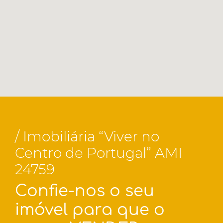
/ Imobiliária “Viver no
Centro de Portugal” AMI
24759
Confie-nos o seu
imóvel para que o