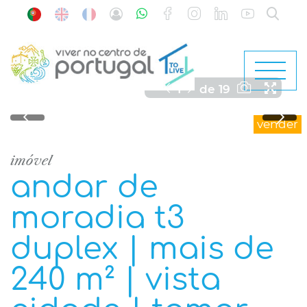
1
de
19
vender
imóvel
andar de
moradia t3
duplex | mais de
240 m² | vista