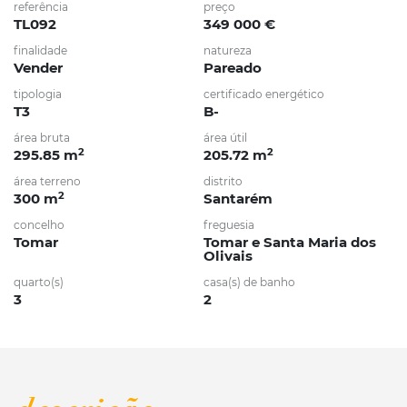
referência
preço
TL092
349 000 €
finalidade
natureza
Vender
Pareado
tipologia
certificado energético
T3
B-
área bruta
área útil
2
2
295.85 m
205.72 m
área terreno
distrito
2
300 m
Santarém
concelho
freguesia
Tomar
Tomar e Santa Maria dos
Olivais
quarto(s)
casa(s) de banho
3
2