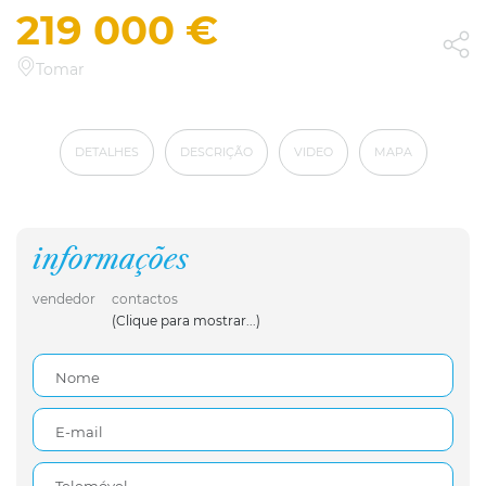
219 000 €
Tomar
DETALHES
DESCRIÇÃO
VIDEO
MAPA
informações
vendedor
contactos
(Clique para mostrar...)
Nome
E-mail