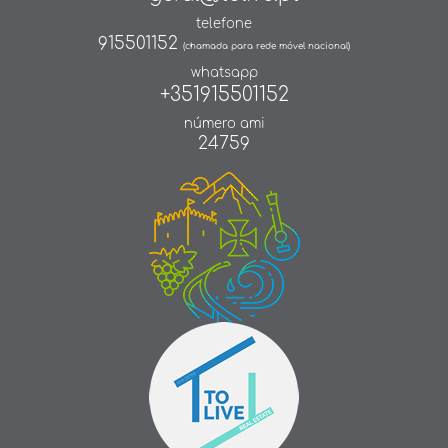
telefone
915501152
(chamada para rede móvel nacional)
whatsapp
+351915501152
número ami
24759