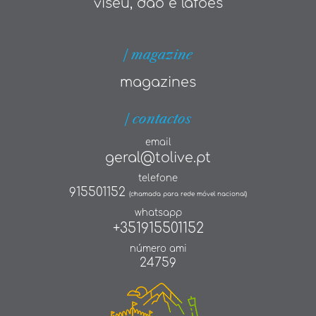
viseu, dão e lafões
| magazine
magazines
| contactos
email
geral@tolive.pt
telefone
915501152
(chamada para rede móvel nacional)
whatsapp
+351915501152
número ami
24759