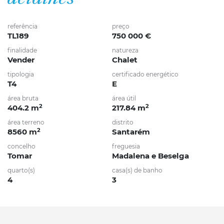
referência
preço
TL189
750 000 €
finalidade
natureza
Vender
Chalet
tipologia
certificado energético
T4
E
área bruta
área útil
2
2
404.2 m
217.84 m
área terreno
distrito
2
8560 m
Santarém
concelho
freguesia
Tomar
Madalena e Beselga
quarto(s)
casa(s) de banho
4
3