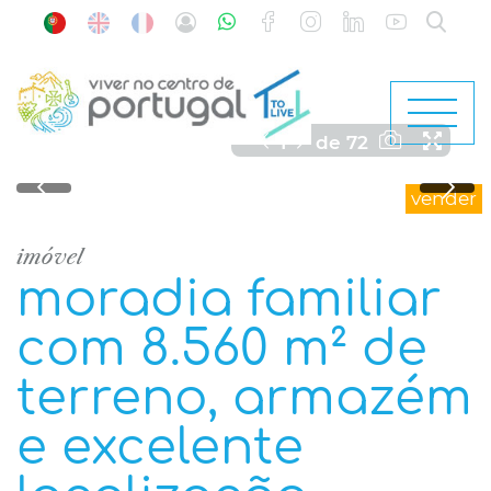
1
de
72
vender
imóvel
moradia familiar
com 8.560 m² de
terreno, armazém
e excelente