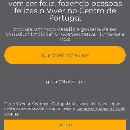
vem ser feliz, fazendo pessoas
felizes a Viver no Centro de
Portugal
procura um novo desafio e gostaria de ser
consultor imobiliário independente... junte-se a
nós!
quero ser consultor
geral@tolive.pt
O site Viver no Centro de Portugal utiliza cookies. Ao navegar
Viver no Centro de Portugal © todos os direitos reservados •
Política
está a concordar com a sua utilização.
Saiba mais sobre o uso de
de Privacidade
•
Livro de reclamações
• Desenvolvido por
Bomsite
cookies.
aceito